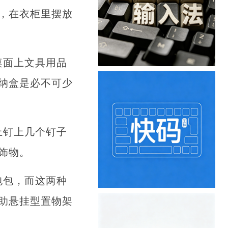
，在衣柜里摆放
桌面上文具用品
纳盒是必不可少
上钉上几个钉子
饰物。
包包，而这两种
助悬挂型置物架