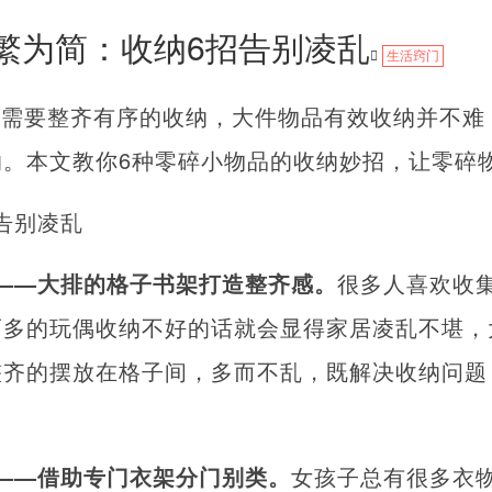
繁为简：收纳6招告别凌乱
生活窍门
先需要整齐有序的收纳，大件物品有效收纳并不难
纳。本文教你6种零碎小物品的收纳妙招，让零碎
告别凌乱
——大排的格子书架打造整齐感。
很多人喜欢收
而多的玩偶收纳不好的话就会显得家居凌乱不堪，
整齐的摆放在格子间，多而不乱，既解决收纳问题
——借助专门衣架分门别类。
女孩子总有很多衣