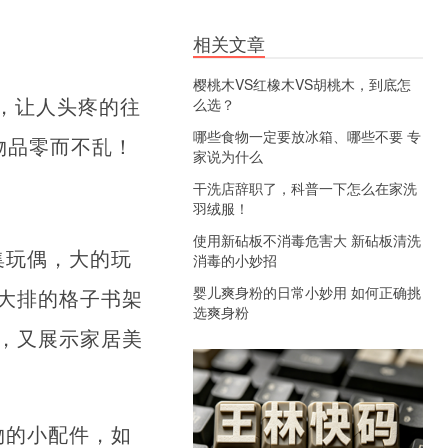
相关文章
樱桃木VS红橡木VS胡桃木，到底怎
，让人头疼的往
么选？
哪些食物一定要放冰箱、哪些不要 专
物品零而不乱！
家说为什么
干洗店辞职了，科普一下怎么在家洗
羽绒服！
使用新砧板不消毒危害大 新砧板清洗
集玩偶，大的玩
消毒的小妙招
婴儿爽身粉的日常小妙用 如何正确挑
大排的格子书架
选爽身粉
，又展示家居美
物的小配件，如