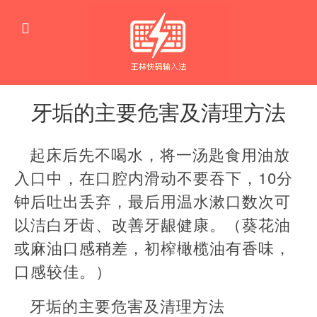
牙垢的主要危害及清理方法
生
活
起床后先不喝水，将一汤匙食用油放
窍
门
入口中，在口腔内滑动不要吞下，10分
钟后吐出丢弃，最后用温水漱口数次可
以洁白牙齿、改善牙龈健康。（葵花油
或麻油口感稍差，初榨橄榄油有香味，
口感较佳。）
牙垢的主要危害及清理方法