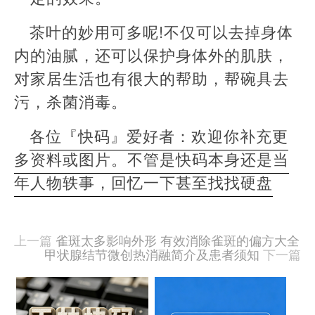
茶叶的妙用可多呢!不仅可以去掉身体
内的油腻，还可以保护身体外的肌肤，
对家居生活也有很大的帮助，帮碗具去
污，杀菌消毒。
各位『快码』爱好者：欢迎你补充更
多资料或图片。不管是快码本身还是当
年人物轶事，回忆一下甚至找找硬盘
本
文
由
上一篇
雀斑太多影响外形 有效消除雀斑的偏方大全
羊
甲状腺结节微创热消融简介及患者须知
下一篇
喜
于
相
2020-
09-
关