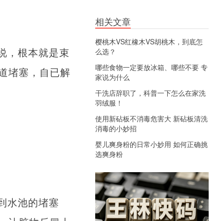
相关文章
樱桃木VS红橡木VS胡桃木，到底怎
说，根本就是束
么选？
哪些食物一定要放冰箱、哪些不要 专
道堵塞，自已解
家说为什么
干洗店辞职了，科普一下怎么在家洗
羽绒服！
使用新砧板不消毒危害大 新砧板清洗
消毒的小妙招
婴儿爽身粉的日常小妙用 如何正确挑
选爽身粉
到水池的堵塞