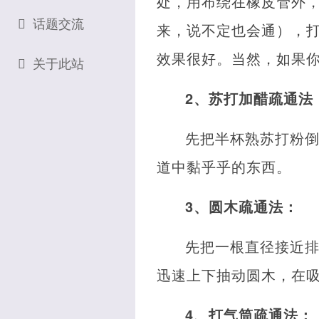
处，用布绕在橡皮管外
话题交流
来，说不定也会通），
效果很好。当然，如果你
关于此站
2、苏打加醋疏通法
先把半杯熟苏打粉
道中黏乎乎的东西。
3、圆木疏通法：
先把一根直径接近
迅速上下抽动圆木，在
4、打气筒疏通法：