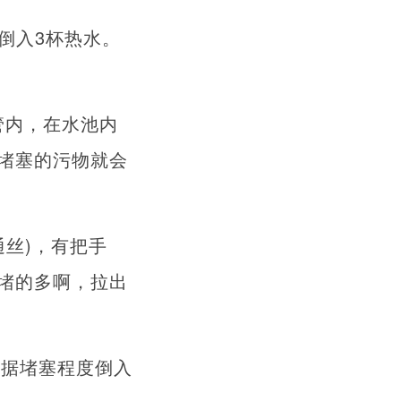
倒入3杯热水。
管内，在水池内
堵塞的污物就会
通丝)，有把手
堵的多啊，拉出
根据堵塞程度倒入