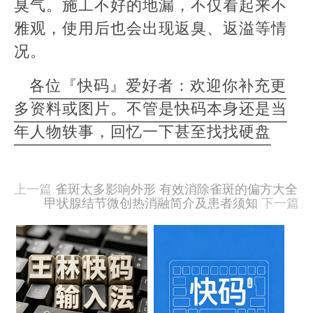
臭气。施工不好的地漏，不仅看起来不
雅观，使用后也会出现返臭、返溢等情
况。
各位『快码』爱好者：欢迎你补充更
多资料或图片。不管是快码本身还是当
年人物轶事，回忆一下甚至找找硬盘
本
文
由
上一篇
雀斑太多影响外形 有效消除雀斑的偏方大全
羊
甲状腺结节微创热消融简介及患者须知
下一篇
喜
于
相
2020-
09-
关
15
文
发
布,
章