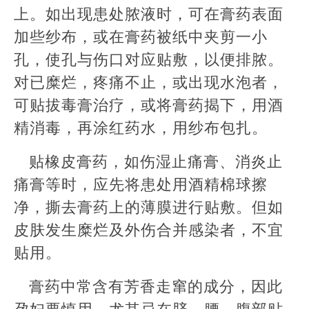
上。如出现患处脓液时，可在膏药表面
加些纱布，或在膏药被纸中夹剪一小
孔，使孔与伤口对应贴敷，以便排脓。
对已糜烂，疼痛不止，或出现水泡者，
可贴拔毒膏治疗，或将膏药揭下，用酒
精消毒，再涂红药水，用纱布包扎。
贴橡皮膏药，如伤湿止痛膏、消炎止
痛膏等时，应先将患处用酒精棉球擦
净，撕去膏药上的薄膜进行贴敷。但如
皮肤发生糜烂及外伤合并感染者，不宜
贴用。
膏药中常含有芳香走窜的成分，因此
孕妇要慎用，尤其忌在脐、腰、腹部贴