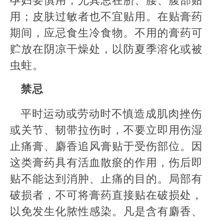
用；皮肤过敏者也不宜贴用。在贴膏药
期间，应忌食生冷食物。不用的膏药可
贮放在阴凉干燥处，以防夏季溶化或被
虫蛀。
禁忌
平时运动或劳动时不慎造成肌肉挫伤
或关节、韧带拉伤时，不要立即用伤湿
止痛膏、麝香追风膏贴于受伤部位。因
这类膏药具有活血散瘀的作用，伤后即
贴不能达到消肿、止痛的目的。局部有
破损者，不可将膏药直接贴在破损处，
以免发生化脓性感染。凡是含有麝香、