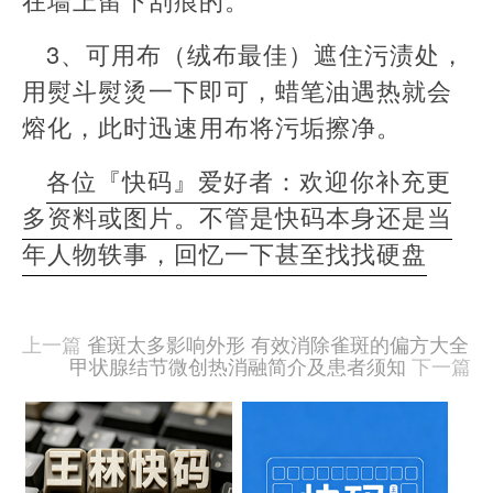
3、可用布（绒布最佳）遮住污渍处，
用熨斗熨烫一下即可，蜡笔油遇热就会
熔化，此时迅速用布将污垢擦净。
各位『快码』爱好者：欢迎你补充更
多资料或图片。不管是快码本身还是当
年人物轶事，回忆一下甚至找找硬盘
本
文
由
上一篇
雀斑太多影响外形 有效消除雀斑的偏方大全
羊
甲状腺结节微创热消融简介及患者须知
下一篇
喜
于
相
2020-
09-
关
15
文