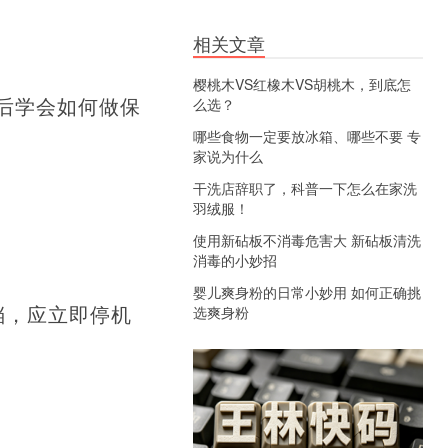
相关文章
樱桃木VS红橡木VS胡桃木，到底怎
后学会如何做保
么选？
哪些食物一定要放冰箱、哪些不要 专
家说为什么
干洗店辞职了，科普一下怎么在家洗
羽绒服！
使用新砧板不消毒危害大 新砧板清洗
消毒的小妙招
婴儿爽身粉的日常小妙用 如何正确挑
档，应立即停机
选爽身粉