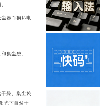
损。
吸尘器而损坏电
机和集尘袋。
然干燥。集尘袋
阳光下自然干