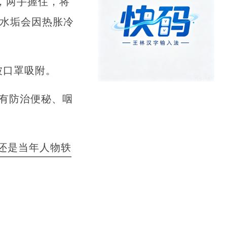
，两手握住，将
底水垢会因热胀冷
被口罩吸附。
具有防治便秘、咽
还是当年人物轶