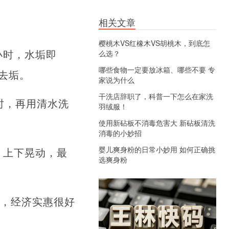
相关文章
樱桃木VS红橡木VS胡桃木，到底怎
小时，水垢即
么选？
哪些食物一定要放冰箱、哪些不要 专
去垢。
家说为什么
干洗店辞职了，科普一下怎么在家洗
时，再用清水洗
羽绒服！
使用新砧板不消毒危害大 新砧板清洗
消毒的小妙招
婴儿爽身粉的日常小妙用 如何正确挑
，上下晃动，最
选爽身粉
升，经济实惠很好