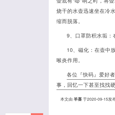
壶底有“嘭”响之时，将
烧干的水壶迅速坐在冷水
缩而脱落。
9、口罩防积水垢：
10、磁化：在壶中
喉炎作用。
各位『快码』爱好
事，回忆一下甚至找找
本文由
羊喜
于2020-09-15