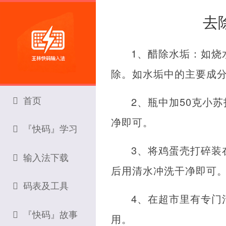
去
1、醋除水垢：如烧
除。如水垢中的主要成
首页
2、瓶中加50克小
净即可。
『快码』学习
3、将鸡蛋壳打碎装
输入法下载
后用清水冲洗干净即可
码表及工具
4、在超市里有专门
『快码』故事
用。