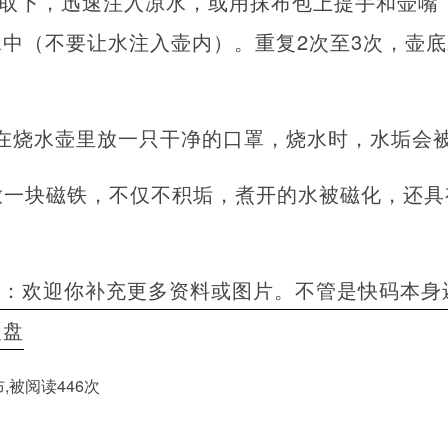
壶取下，迅速注入凉水，或用抹布包上提手和壶嘴
中（不要让水注入壶内）。重复2次至3次，壶
在烧水壶里放一只干净的口罩，烧水时，水垢会
放一块磁铁，不仅不积垢，煮开的水被磁化，还
者：欢迎你补充更多资料或图片。不管是快码本身
硬盘
发布,被阅读446次