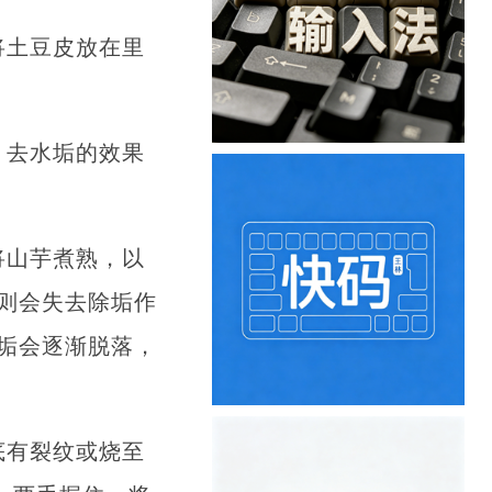
将土豆皮放在里
，去水垢的效果
将山芋煮熟，以
则会失去除垢作
垢会逐渐脱落，
底有裂纹或烧至