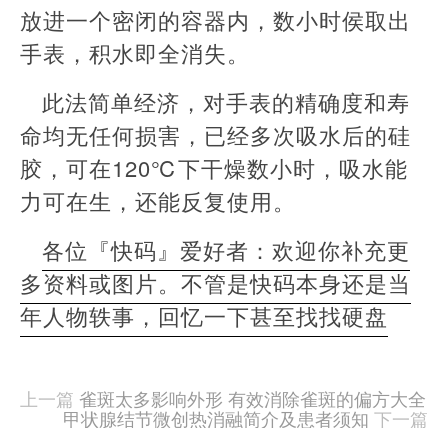
放进一个密闭的容器内，数小时侯取出
手表，积水即全消失。
此法简单经济，对手表的精确度和寿
命均无任何损害，已经多次吸水后的硅
胶，可在120℃下干燥数小时，吸水能
力可在生，还能反复使用。
各位『快码』爱好者：欢迎你补充更
多资料或图片。不管是快码本身还是当
年人物轶事，回忆一下甚至找找硬盘
本
文
由
上一篇
雀斑太多影响外形 有效消除雀斑的偏方大全
羊
甲状腺结节微创热消融简介及患者须知
下一篇
喜