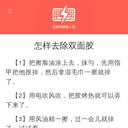
怎样去除双面胶
生
活
【1】把擦脸油涂上去，抹匀，先用指
窍
门
甲把他抠掉，然后拿湿毛巾一擦就掉
了。
【2】用电吹风吹，把胶烤热就可以弄
下来了。
【3】用风油精一擦，过一会儿就掉
了，试试看。