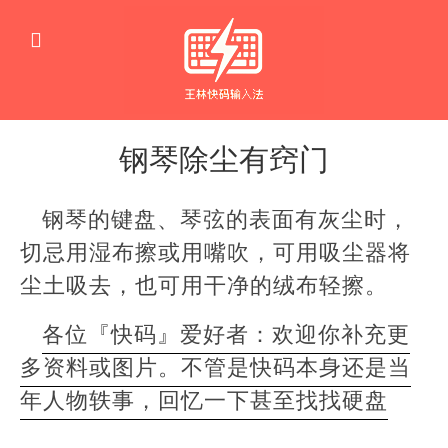
钢琴除尘有窍门
生
活
钢琴的键盘、琴弦的表面有灰尘时，
窍
门
切忌用湿布擦或用嘴吹，可用吸尘器将
尘土吸去，也可用干净的绒布轻擦。
各位『快码』爱好者：欢迎你补充更
多资料或图片。不管是快码本身还是当
年人物轶事，回忆一下甚至找找硬盘
本