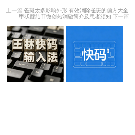
文
由
上一篇
雀斑太多影响外形 有效消除雀斑的偏方大全
羊
甲状腺结节微创热消融简介及患者须知
下一篇
喜
于
相
2020-
09-
关
15
文
发
布,
章
被
阅
樱
读
桃
330
木
次
VS
红
橡
木
VS
胡
桃
木，