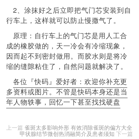
2、涂抹好之后立即把气门芯安装到自
行车上，这样就可以防止慢撒气了。
原理：自行车上的气门芯是用人工合
成的橡胶做的，天一冷会有冷缩现象，
因而起不到密封做用。而胶水则是将冷
缩的缝隙粘住了，自然问题就解决了。
各位『快码』爱好者：欢迎你补充更
多资料或图片。不管是快码本身还是当
年人物轶事，回忆一下甚至找找硬盘
本
文
由
上一篇
雀斑太多影响外形 有效消除雀斑的偏方大全
羊
甲状腺结节微创热消融简介及患者须知
下一篇