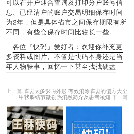
可以在开户迎合查询及打印分户账号信
息。已经清户的账户交易明细保存时间
为2年，但是具体省市之间保存期限有所
不同，有些会保存时间比较长一些。
各位『快码』爱好者：欢迎你补充更
多资料或图片。不管是快码本身还是当
年人物轶事，回忆一下甚至找找硬盘
本
文
由
上一篇
雀斑太多影响外形 有效消除雀斑的偏方大全
羊
甲状腺结节微创热消融简介及患者须知
下一篇
喜
于
相
2020-
09-
关
15
文
发