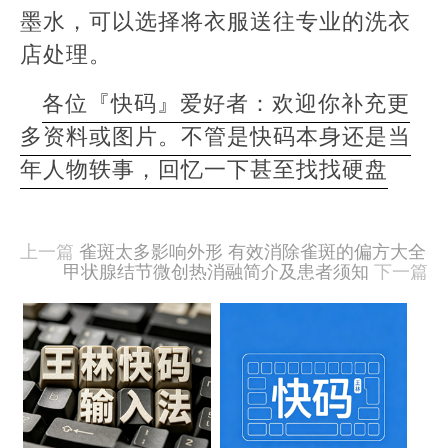
墨水，可以选择将衣服送往专业的洗衣
店处理。
各位『快码』爱好者：欢迎你补充更
多资料或图片。不管是快码本身还是当
年人物轶事，回忆一下甚至找找硬盘
本
文
由
上一篇
雀斑太多影响外形 有效消除雀斑的偏方大全
羊
甲状腺结节微创热消融简介及患者须知
下一篇
喜
于
相
2020-
09-
关
15
文
发
布,
章
被