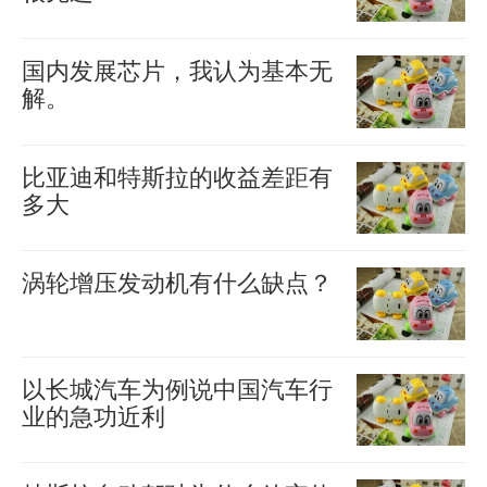
0
以
其
实
羊
1309
喜
前
实
现
国内发展芯片，我认为基本无
2023-
的
这
解。
自
09-12
0
增
种
以
动
羊
1146
程
喜
一
汽
驾
比亚迪和特斯拉的收益差距有
2022-
车
体
车
驶，
多大
09-09
0
不
压
为
一
就
羊
1508
行
铸
喜
例
个
必
涡轮增压发动机有什么缺点？
2022-
现
成
分
网
须
05-06
自
羊
0
在
型，
析，
帖
纯
喜
然
1591
2021-
的
本
过
火
电
吸
以长城汽车为例说中国汽车行
10-05
增
身
去
了：
或
0
业的急功近利
气
1542
程
不
传
每
增
长
胜
羊
车
是
统
卖
程。
喜
城
在