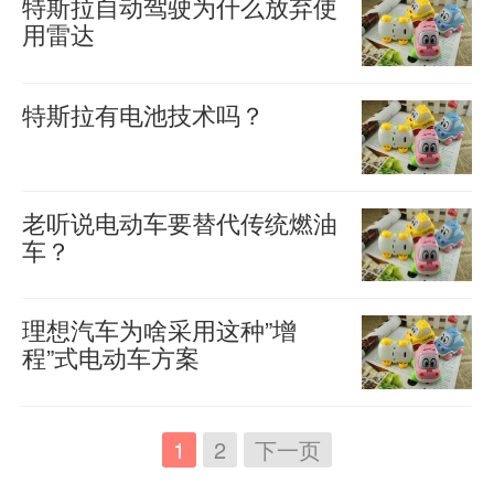
特斯拉自动驾驶为什么放弃使
2021-
真
先
汽
一
因
汽
用雷达
日
08-20
香？
进
0
车
辆
为
车
特
常
羊
1567
一
的
三
新
电
喜
是
斯
驾
特斯拉有电池技术吗？
2021-
个
技
大
能
机
发
拉
驶
08-06
特
羊
根
术
件，
0
源
是
展
之
及
喜
斯
1722
本
或
发
2021-
车，
可
的
所
保
拉、
老听说电动车要替代传统燃油
07-21
的
理
动
比
以
很
以
0
养
车？
苹
原
1807
念，
机、
亚
精
好，
要
有
涡
果
羊
因：
而
变
迪
准
但
放
喜
关
轮
这
理想汽车为啥采用这种”增
2021-
现
是
速
只
控
是
弃
电
增
程”式电动车方案
类，
07-07
代
纯
箱
赚
制，
0
我
毫
动
压
一
准
羊
1598
电
粹
和
1400
而
还
米
喜
汽
发
个
确
机
2021-
节
底
1
2
下一页
元，
插
是
波
车，
动
电
说
05-31
效
约
盘，
特
电
想
0
雷
我
机