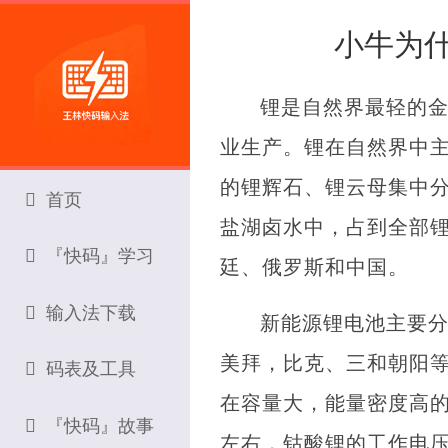
小牛为什
锂是自然界最轻的金
业生产。锂在自然界中
的锂辉石、锂云母集中
首页
盐湖卤水中，占到全部锂
『快码』学习
廷、俄罗斯和中国。
输入法下载
新能源锂电池主要分
美拜，比克、三和朝阳
码表及工具
在容量大，能量密度高的
『快码』故事
左右，钴酸锂的工作电压一般