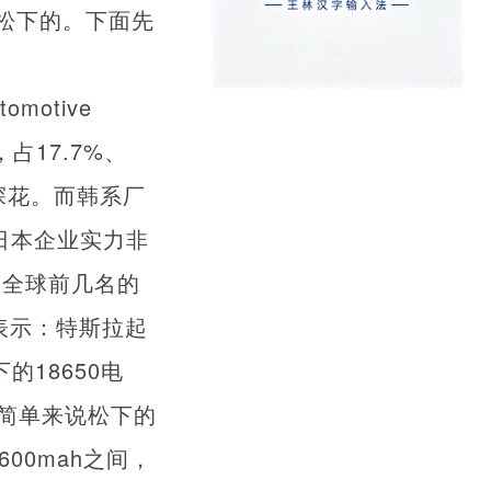
松下的。下面先
motive
，占17.7%、
夺下探花。而韩系厂
，日本企业实力非
。全球前几名的
经表示：特斯拉起
18650电
简单来说松下的
600mah之间，