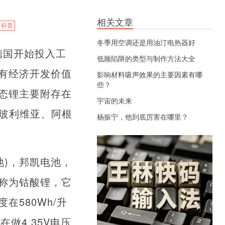
相关文章
科普
冬季用空调还是用油汀电热器好
德国开始投入工
低频陷阱的类型与制作方法大全
有经济开发价值
影响材料吸声效果的主要因素有哪
些？
态锂主要附存在
宇宙的未来
、玻利维亚、阿根
杨振宁，他到底厉害在哪里？
池)，邦凯电池，
称为钴酸锂，它
580Wh/升
在做4.35V电压