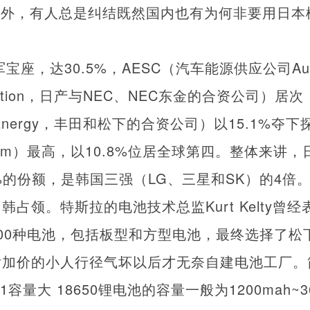
国外，有人总是纠结既然国内也有为何非要用日本
宝座，达30.5%，AESC（汽车能源供应公司Auto
orporation，日产与NEC、NEC东金的合资公司）居次
 EV Energy，丰田和松下的合资公司）以15.1%
hem）最高，以10.8%位居全球第四。整体来讲
%的份额，是韩国三强（LG、三星和SK）的4倍
占领。特斯拉的电池技术总监Kurt Kelty曾
00种电池，包括板型和方型电池，最终选择了松下的
后加价的小人行径气坏以后才无奈自建电池工厂。
1容量大 18650锂电池的容量一般为1200mah~3