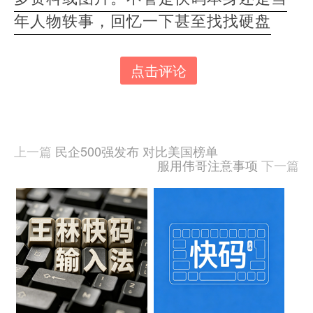
年人物轶事，回忆一下甚至找找硬盘
点击评论
本
文
由
羊
喜
上一篇
民企500强发布 对比美国榜单
于
服用伟哥注意事项
下一篇
2022-
09-
20
相
发
关
布,
被
文
阅
读
章
1597
次
“自
噬