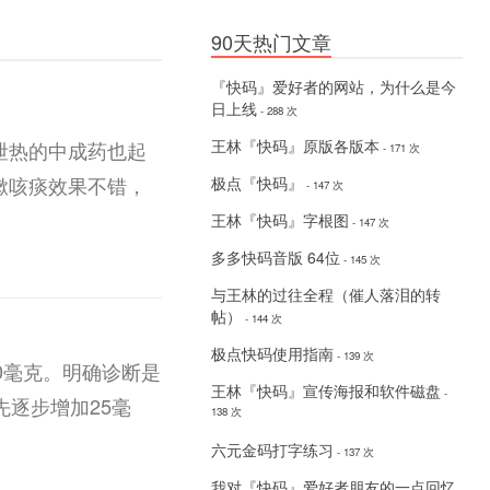
90天热门文章
『快码』爱好者的网站，为什么是今
日上线
- 288 次
王林『快码』原版各版本
泄热的中成药也起
- 171 次
嗽咳痰效果不错，
极点『快码』
- 147 次
王林『快码』字根图
- 147 次
多多快码音版 64位
- 145 次
与王林的过往全程（催人落泪的转
帖）
- 144 次
极点快码使用指南
- 139 次
0毫克。明确诊断是
王林『快码』宣传海报和软件磁盘
-
逐步增加25毫
138 次
六元金码打字练习
- 137 次
我对『快码』爱好者朋友的一点回忆
-