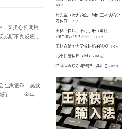
135 次
苟先生（烤火的鱼）制作王林快码学
习软件
- 131 次
中，又担心长期用
王林『快码』学习手册（原版
现戒断不良反应，
+mmm3+阿李哥哥）
- 111 次
王林在清华大学教快码的视频
- 110 次
几个拼音词库（txt）
- 109 次
快码码表诊断与维护工具汇总
- 103 次
公在家很乖，感觉
痿的药。 今年