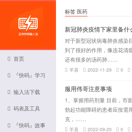
标签 医药
新冠肺炎疫情下家里备什
对于新型冠状病毒肺炎感染
到了很好的作用，像连花清
首页
还有很多的汤药肺……
羊喜
2022-11-29
0
『快码』学习
服用伟哥注意事项
输入法下载
1、掌握用药剂量 目前，市
码表及工具
勃起功能障碍的患者应按需用
克，……
『快码』故事
羊喜
2022-09-20
0