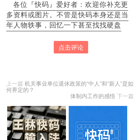
各位『快码』爱好者：欢迎你补充更
多资料或图片。不管是快码本身还是当
年人物轶事，回忆一下甚至找找硬盘
点击评论
本
文
由
羊
喜
上一篇
机关事业单位退休政策的“中人”和“新人”是如
于
何界定的？
2023-
体制内工作的感悟
下一篇
12-
03
发
相
布,
关
被
阅
文
读